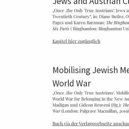
Jews and Austrian C
„Once ‚the Only True Austrians‘. Jews a
Twentieth Century“, in: Diane Butler, O
Pages und Karen Barzman:
The Bingham
Six Parts
( Binghamton: Binghamton Uni
Kapitel hier zugänglich
Mobilising Jewish Me
World War
„Once ‚the Only True Austrians‘. Mobil
World War for Belonging in the New Aus
Madigan und Gideon Reuveni (Hg.):
The
War
(London: Palgrave Macmillan, 2019)
Buch via der Verlagswebseite anscha