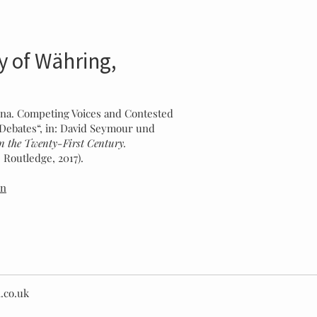
 of Währing,
nna. Competing Voices and Contested
 Debates“, in: David Seymour und
n the Twenty-First Century.
Routledge, 2017).
en
.co.uk