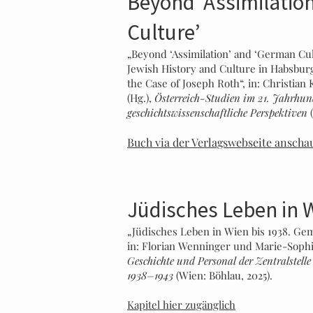
Beyond ‘Assimilatio
Culture’
„
Beyond ‘Assimilation’ and ‘German Cu
Jewish History and Culture in Habsbur
the Case of Joseph Roth
“, in: Christia
(Hg.),
Österreich-Studien im 21. Jahrhund
geschichtswissenschaftliche Perspektiven
(
Buch via der Verlagswebseite anscha
Jüdisches Leben in W
„Jüdisches Leben in Wien bis 1938. Geme
in: Florian Wenninger und Marie-Sophi
Geschichte und Personal der Zentralstel
1938–1943
(Wien: Böhlau, 2025).
Kapitel hier zugänglich