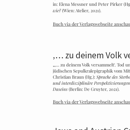
in: Elena Messner und Peter Pirker (Hg
wie?
(Wien: Atelier, 2021).
Buch via der Verlagswebseite anscha
‚… zu deinem Volk 
„‚… zu deinem Volk versammelt‘. Tod u
jüdischen Sepulkralepigraphik vom Mitte
Christian Braun (Hg.):
Sprache des Sterb
und interdisziplinäre Perspektivierungen
Daseins
(Berlin: De Gruyter, 2021).
Buch via der Verlagswebseite anscha