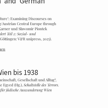
n’ and ‘German
lture’: Examining Discourses on
g/Austrian Central Europe through
n Karner und Sławomir Piontek
ert Teil 2: Sozial- und
Göttingen: V&R unipress, 2025).
uen
ien bis 1938
inschaft, Gesellschaft und Alltag“,
e Egyed (Hg.),
Schaltstelle des Terrors.
le für jüdische Auswanderung Wien