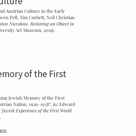
ulture
nd Austrian Culture in the Early
wen Pell, Tim Corbett, Neil Christian
ton Nuvolone. Restoring an Object in
versity Art Museum, 2019).
mory of the First
ising Jewish Memory of the First
trian Nation, 1929–1938“, in: Edward
 Jewish Experience of the First World
.
uen