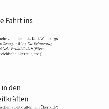
e Fahrt ins
 mehr zu ändern ist‘. Kurt Weinbergs
ka Zwerger (Hg.),
Die Erinnerung
hische Exilbibliothek
(Wien:
eichische Literatur, 2023).
 in den
eitkräften
schen Streitkräften. Ein Überblick“,